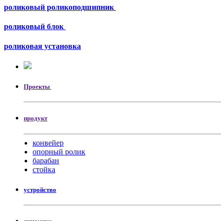
роликовый роликоподшипник
роликовый блок
роликовая установка
Проекты
продукт
конвейер
опорный ролик
барабан
стойка
устройство