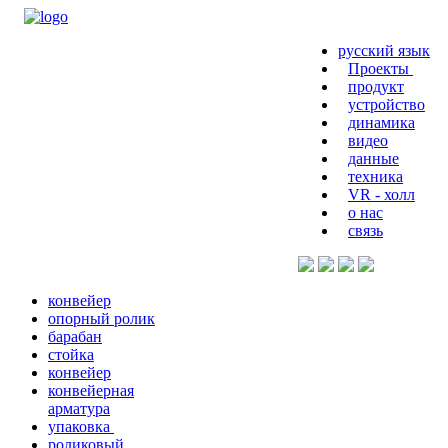
русский язык
Проекты
продукт
устройство
динамика
видео
данные
техника
VR - холл
о нас
связь
конвейер
опорный ролик
барабан
стойка
конвейер
конвейерная
арматура
упаковка
роликовый