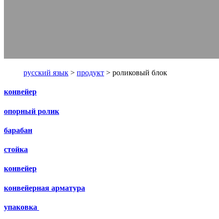
русский язык
>
продукт
> роликовый блок
конвейер
опорный ролик
барабан
стойка
конвейер
конвейерная арматура
упаковка