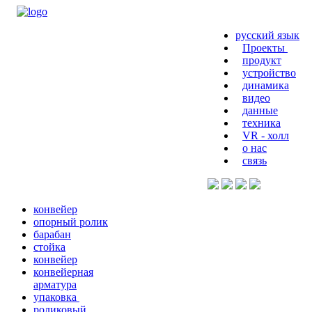
русский язык
Проекты
продукт
устройство
динамика
видео
данные
техника
VR - холл
о нас
связь
конвейер
опорный ролик
барабан
стойка
конвейер
конвейерная
арматура
упаковка
роликовый