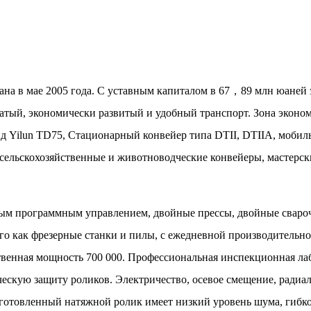
ана в мае 2005 года. С уставным капиталом в 67，89 млн юаней 
атый, экономически развитый и удобный транспорт. Зона эконом
 Yilun TD75, Стационарный конвейер типа DTII, DTIIA, моби
ельскохозяйственные и животноводческие конвейеры, мастерск
 программным управлением, двойные прессы, двойные свароч
го как фрезерные станки и пилы, с ежедневной производительнос
ственная мощность 700 000. Профессиональная инспекционная ла
скую защиту роликов. Электричество, осевое смещение, радиал
готовленный натяжной ролик имеет низкий уровень шума, гибкое