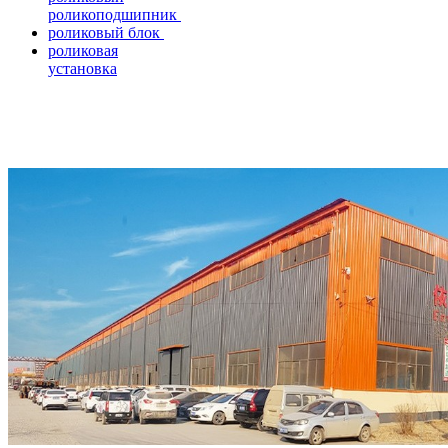
роликоподшипник
роликовый блок
роликовая
установка