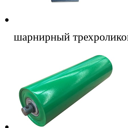
шарнирный трехролико