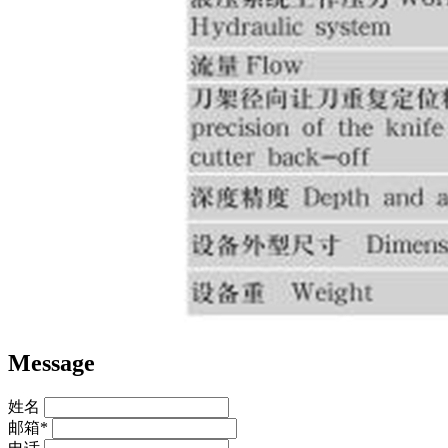
Message
姓名
邮箱*