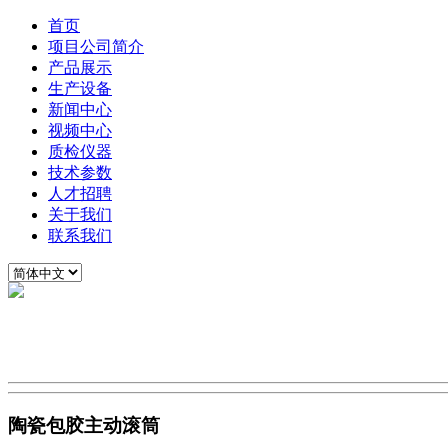
首页
项目公司简介
产品展示
生产设备
新闻中心
视频中心
质检仪器
技术参数
人才招聘
关于我们
联系我们
陶瓷包胶主动滚筒