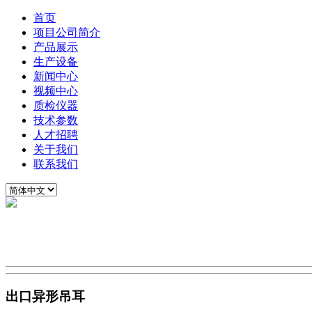
首页
项目公司简介
产品展示
生产设备
新闻中心
视频中心
质检仪器
技术参数
人才招聘
关于我们
联系我们
出口异形吊耳