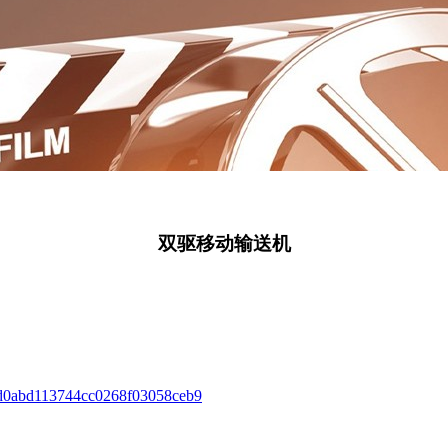
双驱移动输送机
fd0abd113744cc0268f03058ceb9