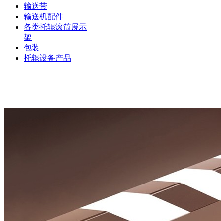
输送带
输送机配件
各类托辊滚筒展示
架
包装
托辊设备产品