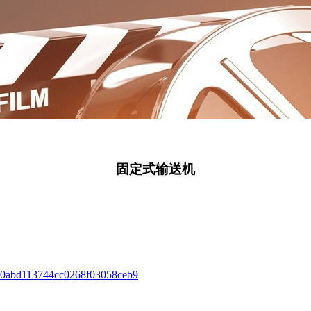
固定式输送机
fd0abd113744cc0268f03058ceb9