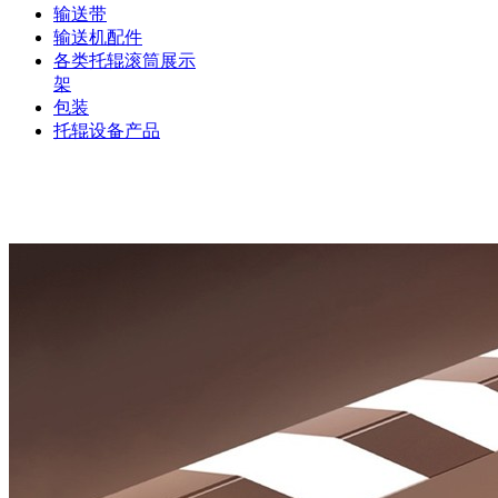
输送带
输送机配件
各类托辊滚筒展示
架
包装
托辊设备产品