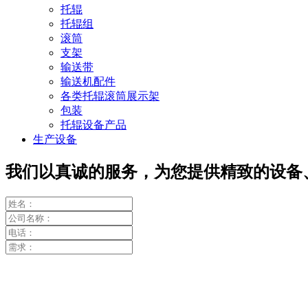
托辊
托辊组
滚筒
支架
输送带
输送机配件
各类托辊滚筒展示架
包装
托辊设备产品
生产设备
我们以真诚的服务，为您提供精致的设备