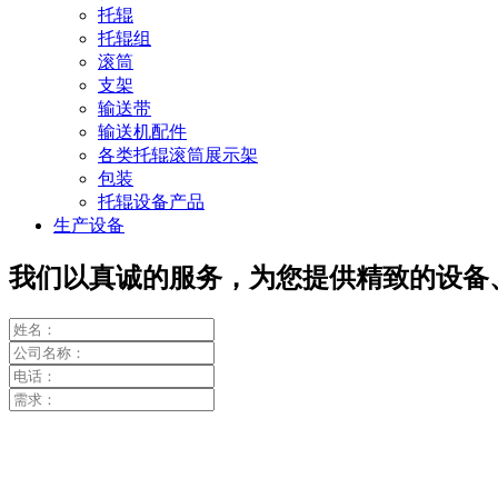
托辊
托辊组
滚筒
支架
输送带
输送机配件
各类托辊滚筒展示架
包装
托辊设备产品
生产设备
我们以真诚的服务，为您提供精致的设备