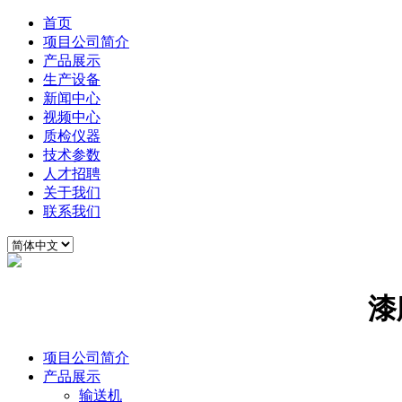
首页
项目公司简介
产品展示
生产设备
新闻中心
视频中心
质检仪器
技术参数
人才招聘
关于我们
联系我们
漆
项目公司简介
产品展示
输送机