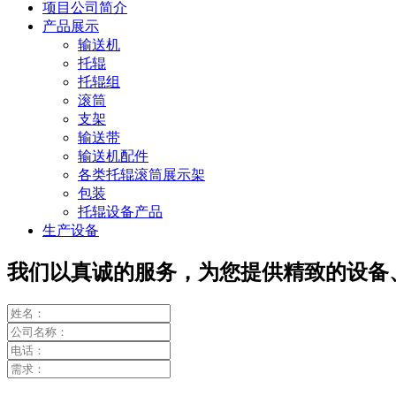
项目公司简介
产品展示
输送机
托辊
托辊组
滚筒
支架
输送带
输送机配件
各类托辊滚筒展示架
包装
托辊设备产品
生产设备
我们以真诚的服务，为您提供精致的设备