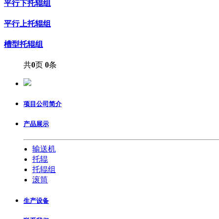
平行下托辊组
平行上托辊组
槽型托辊组
共
0
页
0
条
项目公司简介
产品展示
输送机
托辊
托辊组
滚筒
生产设备