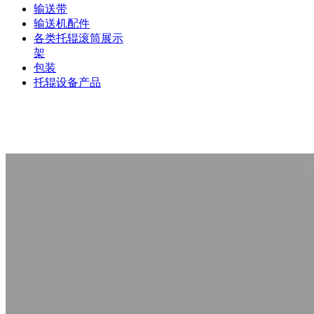
输送带
输送机配件
各类托辊滚筒展示
架
包装
托辊设备产品