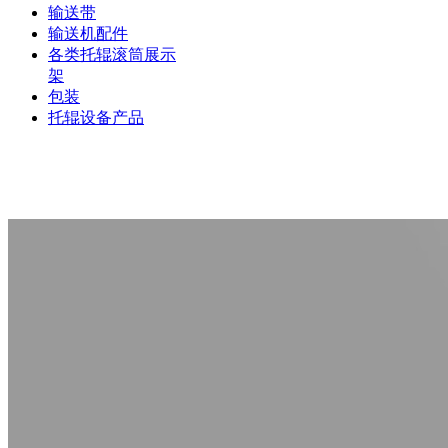
输送带
输送机配件
各类托辊滚筒展示
架
包装
托辊设备产品