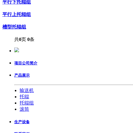
平行下托辊组
平行上托辊组
槽型托辊组
共
0
页
0
条
项目公司简介
产品展示
输送机
托辊
托辊组
滚筒
生产设备